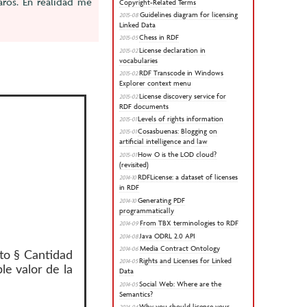
aros. En realidad me
Copyright-Related Terms
Guidelines diagram for licensing
2015-08
Linked Data
Chess in RDF
2015-05
License declaration in
2015-02
vocabularies
RDF Transcode in Windows
2015-02
Explorer context menu
License discovery service for
2015-02
RDF documents
Levels of rights information
2015-01
Cosasbuenas: Blogging on
2015-01
artificial intelligence and law
How O is the LOD cloud?
2015-01
(revisited)
RDFLicense: a dataset of licenses
2014-10
in RDF
Generating PDF
2014-10
programmatically
From TBX terminologies to RDF
2014-09
Java ODRL 2.0 API
2014-08
Media Contract Ontology
2014-06
to § Cantidad
Rights and Licenses for Linked
2014-05
le valor de la
Data
Social Web: Where are the
2014-05
Semantics?
Why you should license your
2014-04