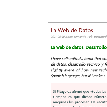
La Web de Datos
2021-06-10 book, semantic web, postmod
La web de datos. Desarroll
I have self-edited a book that s
de datos, desarrollo técnico y 
slightly aware of how new techn
Spanish language, but if I make a s
Si Pitágoras afirmó que «todas las
tiempos es que dichos números 
máquinas los procesen. He escrit