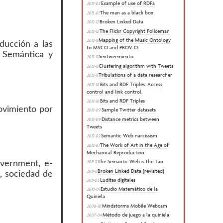
Example of use of RDFa
2013-02
The man as a black box
2013-01
Broken Linked Data
2012-12
The Flickr Copyright Policeman
2012-12
Mapping of the Music Ontology
2012-11
ducción a las
to MVCO and PROV-O
b Semántica y
Sentweemiento
2012-11
Clustering algorithm with Tweets
2012-11
Tribulations of a data researcher
2012-11
Bits and RDF Triples: Access
2012-10
control and link control.
Bits and RDF Triples
2012-10
movimiento por
Sample Twitter datasets
2012-09
Distance metrics between
2012-09
Tweets
Semantic Web narcissism
2012-02
The Work of Art in the Age of
2012-01
Mechanical Reproduction
The Semantic Web is the Tao
2011-11
vernment, e-
Broken Linked Data (revisited)
2011-11
l, sociedad de
Luditas digitales
2011-05
Estudio Matemático de la
2010-01
Quiniela
Mindstorms Mobile Webcam
2008-10
Método de juego a la quiniela
2007-04