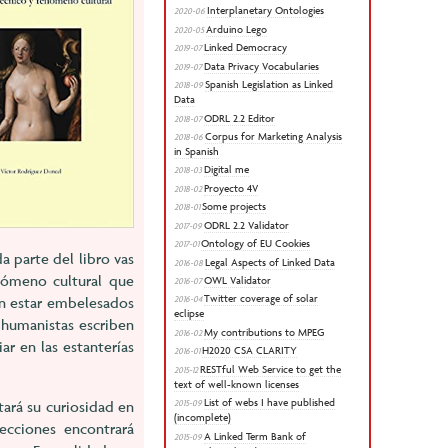
Interplanetary Ontologies
2020-06
Arduino Lego
2020-05
Linked Democracy
2019-07
Data Privacy Vocabularies
2019-07
Spanish Legislation as Linked
2018-09
Data
ODRL 2.2 Editor
2018-07
Corpus for Marketing Analysis
2018-06
in Spanish
Digital me
2018-03
Proyecto 4V
2018-02
Some projects
2018-01
ODRL 2.2 Validator
2017-09
Ontology of EU Cookies
2017-01
a parte del libro vas
Legal Aspects of Linked Data
2016-08
nómeno cultural que
OWL Validator
2016-07
Twitter coverage of solar
en estar embelesados
2016-04
eclipse
s humanistas escriben
My contributions to MPEG
2016-02
ar en las estanterías
H2020 CSA CLARITY
2016-01
RESTful Web Service to get the
2015-12
text of well-known licenses
List of webs I have published
itará su curiosidad en
2015-09
(incomplete)
secciones encontrará
A Linked Term Bank of
2015-09