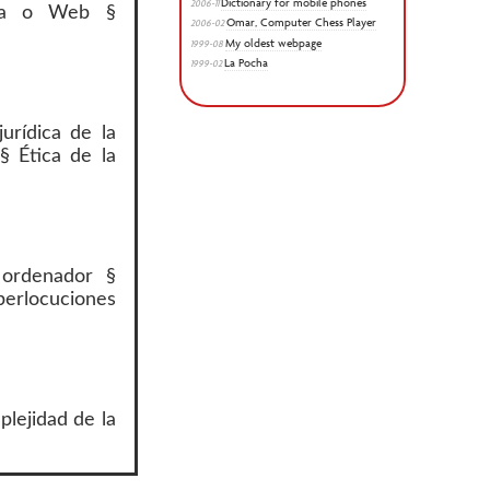
Dictionary for mobile phones
2006-11
oma o Web §
Omar, Computer Chess Player
2006-02
My oldest webpage
1999-08
La Pocha
1999-02
urídica de la
§ Ética de la
 ordenador §
 perlocuciones
lejidad de la