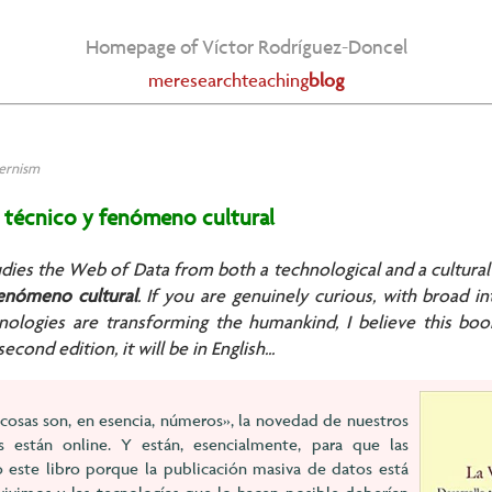
Homepage of Víctor Rodríguez-Doncel
me
research
teaching
blog
ernism
o técnico y fenómeno cultural
tudies the Web of Data from both a technological and a cultural
fenómeno cultural
. If you are genuinely curious, with broad i
ologies are transforming the humankind, I believe this book 
econd edition, it will be in English...
 cosas son, en esencia, números», la novedad de nuestros
están online. Y están, esencialmente, para que las
o este libro porque la publicación masiva de datos está