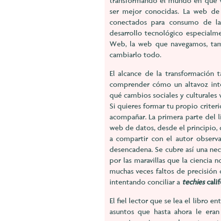
transformando el mundo en que vi
ser mejor conocidas. La web de 
conectados para consumo de las
desarrollo tecnológico especial
Web, la web que navegamos, tamp
cambiarlo todo.
El alcance de la transformación
comprender cómo un altavoz intel
qué cambios sociales y culturales 
Si quieres formar tu propio criter
acompañar. La primera parte del l
web de datos, desde el principio, 
a compartir con el autor observ
desencadena. Se cubre así una ne
por las maravillas que la ciencia 
muchas veces faltos de precisión c
intentando conciliar a
techies
cali
El fiel lector que se lea el libro 
asuntos que hasta ahora le eran 