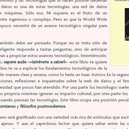
vimos y las tecnologías que lo hacen posible deberían
datos es una de estas tecnologías: una red de datos
 máquinas. Sólo eso. Ni siquiera es el fruto de un
mente ingenioso o complejo. Pero es que la World Wide
oco necesitó de un avance tecnológico singular para
 también debe ser pensado. Porque no se trata sólo de
igente responde a tantas preguntas, sino de anticipar
van a propiciar estos avances tecnológicos. Intentémoslo.
io,
sapere aude –«¡atrévete a saber!»
–este libro te quiere
ibro te va a explicar los fundamentos tecnológicos de la
de manera clara y amena, como lo haría un Isaac Asimov. En la segund
aciones, reflexiones e inquietudes sobre la web de datos y el fe
cesidad que pocos han atendido. Por una parte los tecnólogos suel
nos propicia mientras ignoran su impacto cultural; por otra parte lo
uando piensan las tecnologías. Este libro ocupa una posición peculi
fornianos
y
filósofos postmodernos
.
entero será gratificado con una variedad más rica de estímulos que exc
ajenos. Y aun el caprichoso lector que quiera saltar entre las 