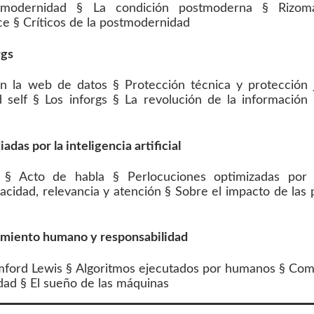
stmodernidad § La condición postmoderna § Riz
ce § Críticos de la postmodernidad
rgs
 en la web de datos § Protección técnica y protección j
d self § Los inforgs § La revolución de la información 
as por la inteligencia artificial
e § Acto de habla § Perlocuciones optimizadas por
acidad, relevancia y atención § Sobre el impacto de las
imiento humano y responsabilidad
ord Lewis § Algoritmos ejecutados por humanos § Comp
dad § El sueño de las máquinas