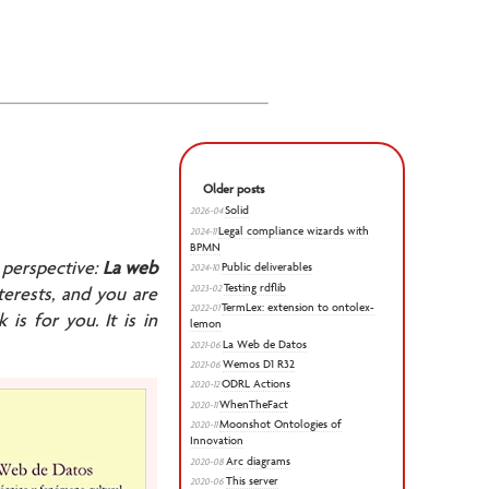
Older posts
Solid
2026-04
Legal compliance wizards with
2024-11
BPMN
 perspective:
La web
Public deliverables
2024-10
Testing rdflib
2023-02
nterests, and you are
TermLex: extension to ontolex-
2022-01
is for you. It is in
lemon
La Web de Datos
2021-06
Wemos D1 R32
2021-06
ODRL Actions
2020-12
WhenTheFact
2020-11
Moonshot Ontologies of
2020-11
Innovation
Arc diagrams
2020-08
This server
2020-06