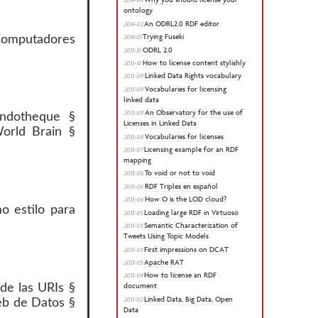
ontology
An ODRL2.0 RDF editor
2014-02
Trying Fuseki
2014-01
omputadores
ODRL 2.0
2013-10
How to license content stylishly
2013-10
Linked Data Rights vocabulary
2013-09
Vocabularies for licensing
2013-09
linked data
An Observatory for the use of
2013-09
ondotheque §
Licenses in Linked Data
rld Brain §
Vocabularies for licenses
2013-08
Licensing example for an RDF
2013-07
mapping
To void or not to void
2013-06
RDF Triples en español
2013-06
How O is the LOD cloud?
2013-06
o estilo para
Loading large RDF in Virtuoso
2013-05
Semantic Characterization of
2013-05
Tweets Using Topic Models
First impressions on DCAT
2013-05
Apache RAT
2013-05
How to license an RDF
2013-04
document
de las URIs §
Linked Data, Big Data, Open
2013-02
eb de Datos §
Data