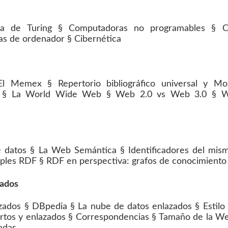
na de Turing § Computadoras no programables § C
s de ordenador § Cibernética
El Memex § Repertorio bibliográfico universal y M
u § La World Wide Web § Web 2.0 vs Web 3.0 § Wo
datos § La Web Semántica § Identificadores del mism
iples RDF § RDF en perspectiva: grafos de conocimiento
zados
zados § DBpedia § La nube de datos enlazados § Estilo 
iertos y enlazados § Correspondencias § Tamaño de la W
adas